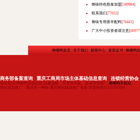
馋味特色熟食加盟
[
349984
]
联系我们
[
77652
]
馋味专用香辛配料
[
76441
]
广大中小投资者请注意
[
66977
馋嘴鸭首页
|
关于我们
|
新闻中心
|
资质证书
|
馋嘴鸭
商务部备案查询
重庆工商局市场主体基础信息查询
连锁经营协会
馋味食品(馋嘴鸭加盟总部)温馨提醒：投资有风险、选项需谨慎!
馋嘴鸭手机站
网站策划推广：重庆帝一网络-重庆网站建设推广专家 加盟热线023-63763005