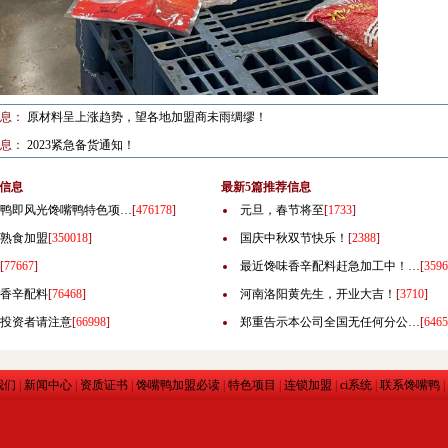
信息：
原材料呈上涨趋势，望各地加盟商未雨绸缪！
信息：
2023紧急备货通知！
信息
最新5篇推荐信息
鸭即风光馋嘴鸭特色项…
[
476178
]
元旦，春节将至
[
1733
]
熟食加盟
[
350018
]
国庆中秋双节快乐！
[
2388
]
[
77667
]
最近馋味香辛配料赶急加工中！…
[
3596
香辛配料
[
76468
]
河南洛阳黄先生，开业大吉！
[
3710
]
投资者请注意
[
66998
]
郑重告示本公司全国无任何分公…
[
6465
我们
|
新闻中心
|
资质证书
|
馋嘴鸭加盟必读
|
特色项目
|
连锁加盟
|
ci系统
|
联系馋嘴鸭
|