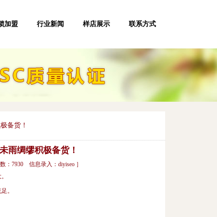
锁加盟
行业新闻
样店展示
联系方式
积极备货！
商未雨绸缪积极备货！
数：7930 信息录入：diyiseo ］
大。
充足。