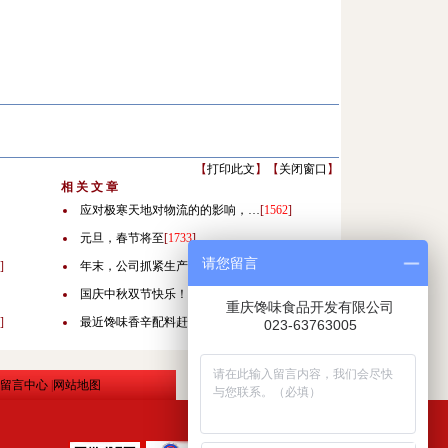
【
打印此文
】【
关闭窗口
】
相 关 文 章
应对极寒天地对物流的的影响，…
[
1562
]
元旦，春节将至
[
1733
]
请您留言
]
年末，公司抓紧生产！
[
1821
]
国庆中秋双节快乐！
[
2388
]
重庆馋味食品开发有限公司
]
最近馋味香辛配料赶急加工中！…
[
3596
]
023-63763005
留言中心
|
网站地图