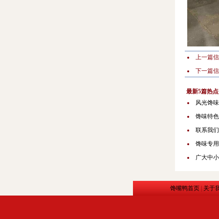
上一篇
下一篇
最新5篇热点
风光馋味
馋味特色
联系我们
馋味专用
广大中小
馋嘴鸭首页
|
关于